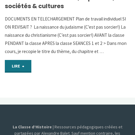
sociétés & cultures
Un
DOCUMENTS EN TELECHARGEMENT Plan de travail individuel SI
nouveau
ON REVISAIT ? La naissance du judaïsme (C’est pas sorcier!) La
naissance du christianisme (C’est pas sorcier!) AVANT la classe
monothéisme,
PENDANT la classe APRES la classe SEANCES 1 et 2 > Dans mon
l’islam"
cours, je recopie le titre du thème, du chapitre et …
"CHAP
LIRE
1
–
L’islam:
débuts,
La Classe d’Histoire
| Ressources pédagogiques créées et
expansion,
partagées par Alexandre Balet. Sauf mention contraire, les