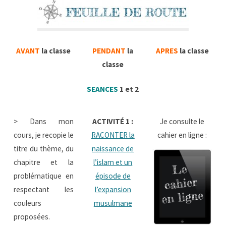
AVANT
la classe
PENDANT
la
APRES
la classe
classe
SEANCES
1 et 2
> Dans mon
ACTIVITÉ 1
:
Je consulte le
cours, je recopie le
RACONTER la
cahier en ligne :
titre du thème, du
naissance de
chapitre et la
l’islam et un
problématique en
épisode de
respectant les
l’expansion
couleurs
musulmane
proposées.