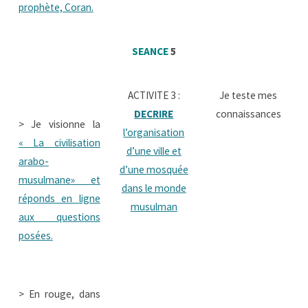
prophète, Coran.
SEANCE
5
ACTIVITE 3 :
Je teste mes
DECRIRE
connaissances
> Je visionne la
l’organisation
« La civilisation
d’une ville et
arabo-
d’une mosquée
musulmane» et
dans le monde
réponds en ligne
musulman
aux questions
posées.
> En rouge, dans