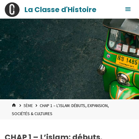
contenu
Skip
La Classe d'Histoire
principal
to
content
HOME
5ÈME
CHAP 1 – L’ISLAM: DÉBUTS, EXPANSION,
SOCIÉTÉS & CULTURES
CHAP 1 – L’islam: débuts,