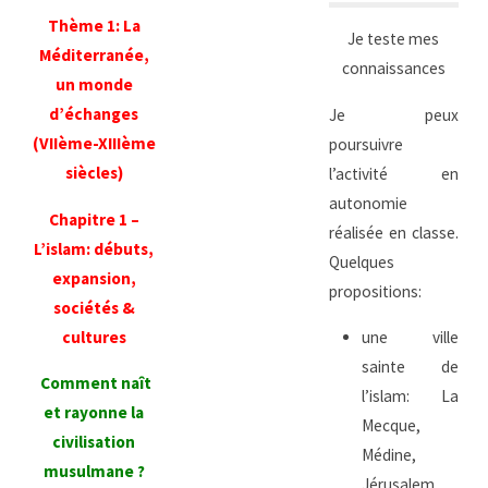
Thème 1: La
Je teste mes
Méditerranée,
connaissances
un monde
d’échanges
Je peux
(VIIème-XIIIème
poursuivre
siècles)
l’activité en
autonomie
Chapitre 1 –
réalisée en classe.
L’islam: débuts,
Quelques
expansion,
propositions:
sociétés &
cultures
une ville
sainte de
Comment
naît
l’islam: La
et rayonne la
Mecque,
civilisation
Médine,
musulmane ?
Jérusalem