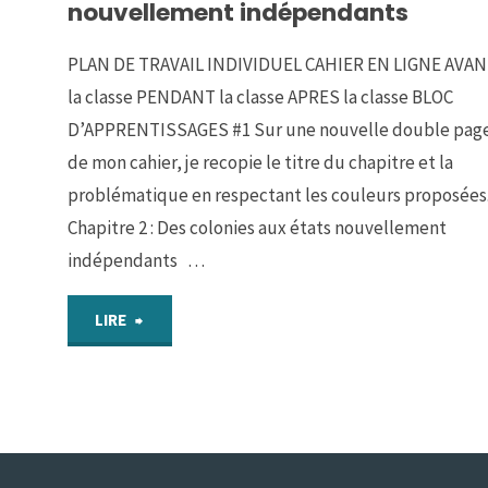
nouvellement indépendants
décolonisations
PLAN DE TRAVAIL INDIVIDUEL CAHIER EN LIGNE AVA
dans
la classe PENDANT la classe APRES la classe BLOC
le
D’APPRENTISSAGES #1 Sur une nouvelle double pag
de mon cahier, je recopie le titre du chapitre et la
monde"
problématique en respectant les couleurs proposées
Chapitre 2 : Des colonies aux états nouvellement
indépendants …
"Chapitre
LIRE
7
–
Des