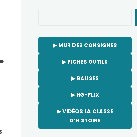
Rechercher
▶︎ MUR DES CONSIGNES
le
▶︎ FICHES OUTILS
▶︎ BALISES
▶︎ HG-FLIX
▶︎ VIDÉOS LA CLASSE
D’HISTOIRE
s