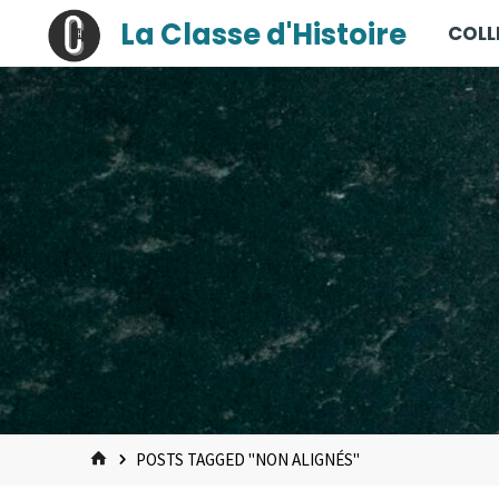
contenu
Skip
La Classe d'Histoire
COLL
principal
to
content
HOME
POSTS TAGGED "NON ALIGNÉS"