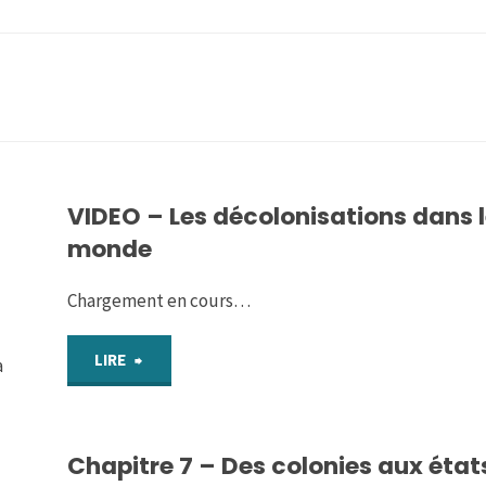
VIDEO – Les décolonisations dans 
monde
Chargement en cours…
"VIDEO
LIRE
a
–
Chapitre 7 – Des colonies aux état
Les