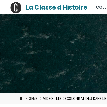
contenu
Skip
La Classe d'Histoire
COLL
principal
to
content
HOME
3ÈME
VIDEO – LES DÉCOLONISATIONS DANS L