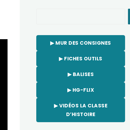
Rechercher
▶︎ MUR DES CONSIGNES
▶︎ FICHES OUTILS
▶︎ BALISES
▶︎ HG-FLIX
▶︎ VIDÉOS LA CLASSE
D’HISTOIRE