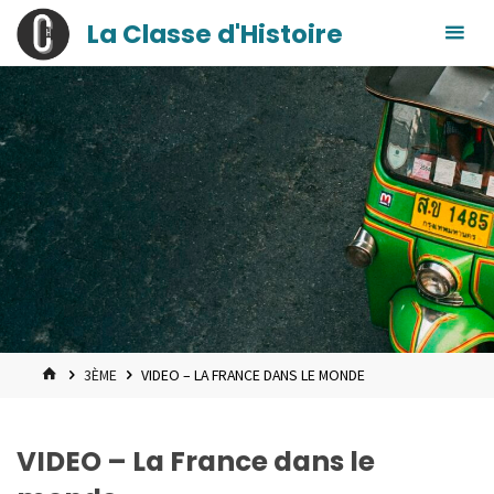
contenu
Skip
La Classe d'Histoire
principal
to
content
HOME
3ÈME
VIDEO – LA FRANCE DANS LE MONDE
VIDEO – La France dans le