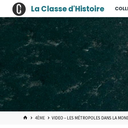
contenu
Skip
La Classe d'Histoire
COLL
principal
to
content
HOME
4ÈME
VIDEO – LES MÉTROPOLES DANS LA MON