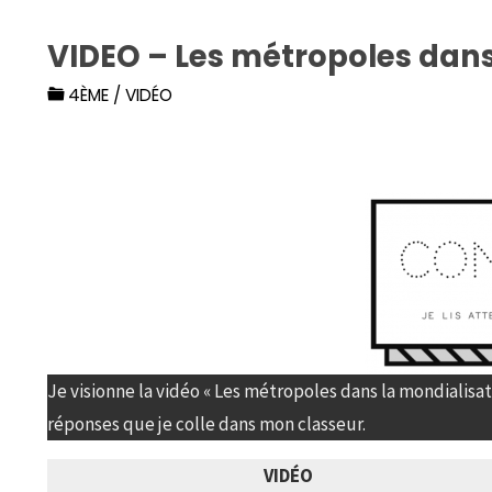
VIDEO – Les métropoles dans
4ÈME
/
VIDÉO
Je visionne la vidéo « Les métropoles dans la mondialisat
réponses que je colle dans mon classeur.
VIDÉO