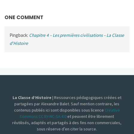
ONE COMMENT
Pingback:
Chapitre 4 – Les premières civilisations – La Classe
d'Histoire
La Classe d’Histoire
| Ressources pédagogiques créées et
partagées par Alexandre Balet. Sauf mention contraire, les
contenus publiés ici sont disponibles sous licence
Creative
Commons CC BY-NC-SA 4.0
et peuvent être librement
réutilisés, adaptés et partagés à des fins non commerciales,
sous réserve d’en citer la source.