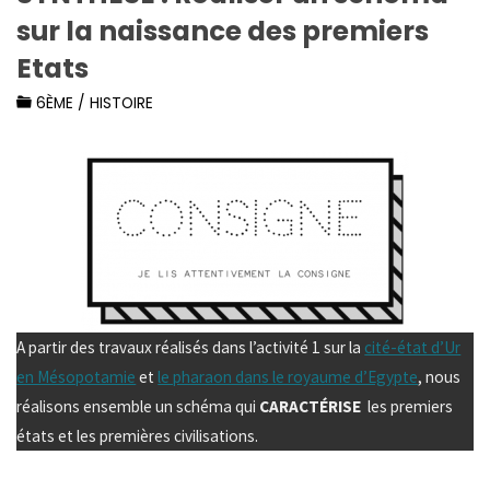
sur la naissance des premiers
Etats
6ÈME
/
HISTOIRE
A partir des travaux réalisés dans l’activité 1 sur la
cité-état d’Ur
en Mésopotamie
et
le pharaon dans le royaume d’Egypte
, nous
réalisons ensemble un schéma qui
CARACTÉRISE
les premiers
états et les premières civilisations.