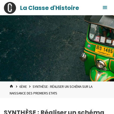
contenu
Skip
La Classe d'Histoire
principal
to
content
HOME
6ÈME
SYNTHÈSE : RÉALISER UN SCHÉMA SUR LA
NAISSANCE DES PREMIERS ETATS
SYNTHÈSE : Réaliser un schéma