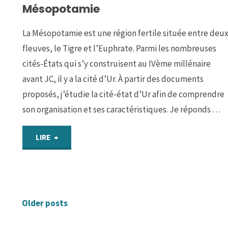
Soliman"
Mésopotamie
un
La Mésopotamie est une région fertile située entre deu
schéma
fleuves, le Tigre et l’Euphrate. Parmi les nombreuses
sur
cités-États qui s’y construisent au IVème millénaire
avant JC, il y a la cité d’Ur. À partir des documents
la
proposés, j’étudie la cité-état d’Ur afin de comprendre
son organisation et ses caractéristiques. Je réponds …
naissance
des
"Parcours
LIRE
premiers
1
Etats"
:
Older posts
Ur,