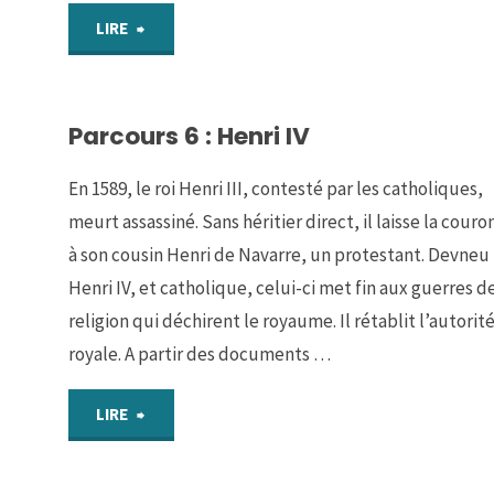
"CHAP
LIRE
1
Parcours 6 : Henri IV
–
Chrétientés
En 1589, le roi Henri III, contesté par les catholiques,
meurt assassiné. Sans héritier direct, il laisse la cour
et
à son cousin Henri de Navarre, un protestant. Devneu
Islam,
Henri IV, et catholique, celui-ci met fin aux guerres d
religion qui déchirent le royaume. Il rétablit l’autorit
des
royale. A partir des documents …
mondes
"Parcours
LIRE
en
6 :
contact