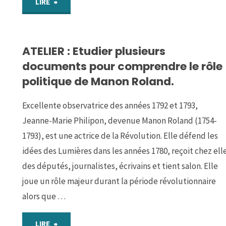
"PARCOURS
LIRE
5
ATELIER : Etudier plusieurs
:
documents pour comprendre le rôle
Constantin,
politique de Manon Roland.
chef
Excellente observatrice des années 1792 et 1793,
d’un
Jeanne-Marie Philipon, devenue Manon Roland (1754-
1793), est une actrice de la Révolution. Elle défend les
empire
idées des Lumières dans les années 1780, reçoit chez ell
des députés, journalistes, écrivains et tient salon. Elle
qui
joue un rôle majeur durant la période révolutionnaire
se
alors que …
christianise
"ATELIER
LIRE