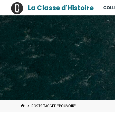
contenu
Skip
La Classe d'Histoire
COLL
principal
to
content
HOME
POSTS TAGGED "POUVOIR"