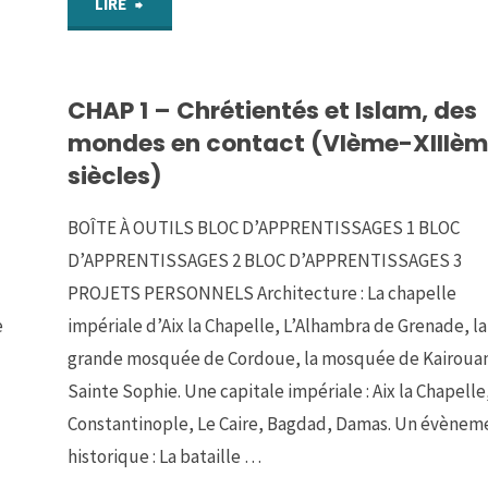
"PARCOURS
LIRE
1
CHAP 1 – Chrétientés et Islam, des
:
mondes en contact (VIème-XIIIè
Athènes,
siècles)
une
BOÎTE À OUTILS BLOC D’APPRENTISSAGES 1 BLOC
thalassocratie"
D’APPRENTISSAGES 2 BLOC D’APPRENTISSAGES 3
PROJETS PERSONNELS Architecture : La chapelle
e
impériale d’Aix la Chapelle, L’Alhambra de Grenade, la
grande mosquée de Cordoue, la mosquée de Kairoua
Sainte Sophie. Une capitale impériale : Aix la Chapelle
Constantinople, Le Caire, Bagdad, Damas. Un évènem
historique : La bataille …