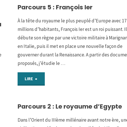
Parcours 5 : François Ier
Henri
(VIème-
IV"
À la tête du royaume le plus peuplé d’Europe avec 17
a
XIIIème
millions d’habitants, François Ier est un roi puissant. Il
débute son règne par une victoire militaire à Marignan
siècles)"
en Italie, puis il met en place une nouvelle façon de
e
gouverner durant la Renaissance. A partir des docum
proposés, j’étudie le …
"Parcours
LIRE
5
Parcours 2 : Le royaume d’Egypte
:
François
Dans l’Orient du IIIème millénaire avant notre ère, un