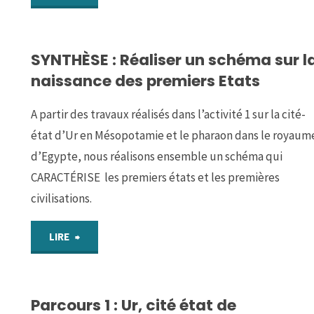
de
–
Manon
SYNTHÈSE : Réaliser un schéma sur l
La
naissance des premiers Etats
Roland."
Méditerranée
A partir des travaux réalisés dans l’activité 1 sur la cité-
au
état d’Ur en Mésopotamie et le pharaon dans le royaum
temps
d’Egypte, nous réalisons ensemble un schéma qui
CARACTÉRISE les premiers états et les premières
de
civilisations.
Charles
"SYNTHÈSE
LIRE
Quint
:
et
Parcours 1 : Ur, cité état de
Réaliser