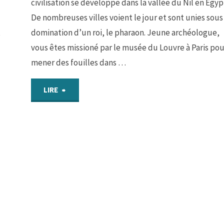
civilisation se développe dans la vallée du Nil en Egyp
Ier"
De nombreuses villes voient le jour et sont unies sous 
x
domination d’un roi, le pharaon. Jeune archéologue,
vous êtes missioné par le musée du Louvre à Paris pou
mener des fouilles dans …
"Parcours
LIRE
2
:
Le
royaume
d’Egypte"