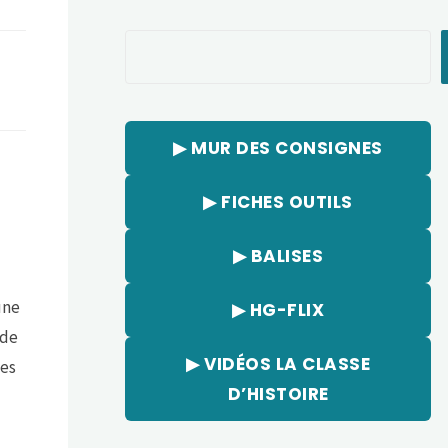
Rechercher
▶︎ MUR DES CONSIGNES
▶︎ FICHES OUTILS
▶︎ BALISES
une
▶︎ HG-FLIX
ude
▶︎ VIDÉOS LA CLASSE
ves
D’HISTOIRE