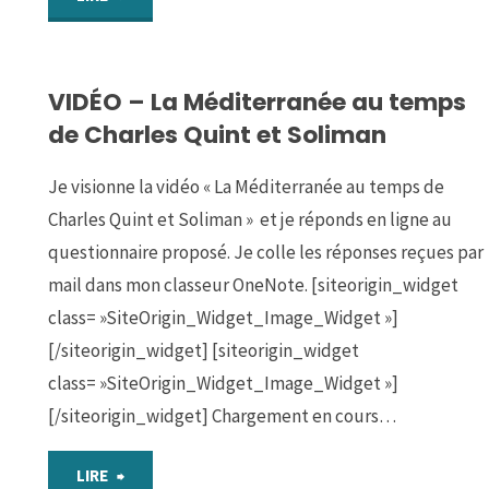
?"
:
VIDÉO – La Méditerranée au temps
Etudier
de Charles Quint et Soliman
plusieurs
Je visionne la vidéo « La Méditerranée au temps de
documents
Charles Quint et Soliman » et je réponds en ligne au
pour
questionnaire proposé. Je colle les réponses reçues par
mail dans mon classeur OneNote. [siteorigin_widget
comprendre
class= »SiteOrigin_Widget_Image_Widget »]
[/siteorigin_widget] [siteorigin_widget
le
class= »SiteOrigin_Widget_Image_Widget »]
rôle
[/siteorigin_widget] Chargement en cours…
politique
"VIDÉO
LIRE