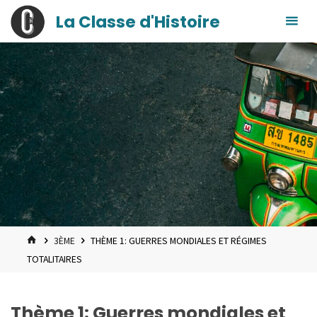
contenu
Skip
La Classe d'Histoire
principal
to
content
HOME
3ÈME
THÈME 1: GUERRES MONDIALES ET RÉGIMES
TOTALITAIRES
Thème 1: Guerres mondiales et