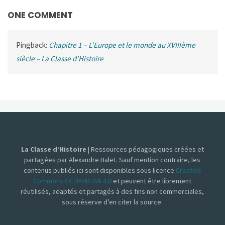
ONE COMMENT
Pingback:
Chapitre 1 – L’Europe et le monde au XVIIIème
siècle – La Classe d'Histoire
La Classe d’Histoire
| Ressources pédagogiques créées et
partagées par Alexandre Balet. Sauf mention contraire, les
contenus publiés ici sont disponibles sous licence
Creative
Commons CC BY-NC-SA 4.0
et peuvent être librement
réutilisés, adaptés et partagés à des fins non commerciales,
sous réserve d’en citer la source.