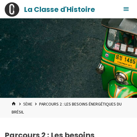
contenu
Skip
La Classe d'Histoire
principal
to
content
HOME
5ÈME
PARCOURS 2 : LES BESOINS ÉNERGÉTIQUES DU
BRÉSIL
Parcours 2 : Les besoins