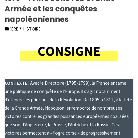
Armée et les conquêtes
napoléoniennes
1ÈRE
/
HISTOIRE
CONTEXTE
: Avec le Directoire (1795-1799), la France entame
une politique de conquête de l’Europe. Il s’agit notamment
d’étendre les principes de la Révolution. De 1805 à 1811, à la tête
de la Grande Armée, Napoléon Ier remporte de nombreuses
victoires contre les grandes puissances européennes coalisées
que sont l’Angleterre, la Prusse, l’Autriche et la Russie. Ces
victoires permettent à « l’ogre corse » de progressivement