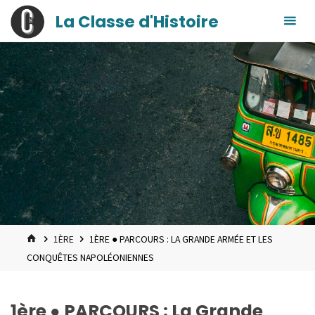
contenu
Skip
La Classe d'Histoire
principal
to
content
HOME
1ÈRE
1ÈRE ● PARCOURS : LA GRANDE ARMÉE ET LES
CONQUÊTES NAPOLÉONIENNES
1ère ● PARCOURS : La Grande