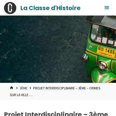
contenu
Skip
La Classe d'Histoire
principal
to
content
HOME
3ÈME
PROJET INTERDISCIPLINAIRE – 3ÈME – CRIMES
SUR LA VILLE …
Projet Interdisciplinaire – 3ème