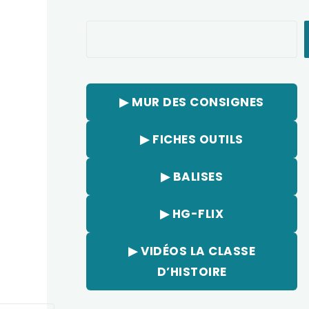
Rechercher
▶︎ MUR DES CONSIGNES
▶︎ FICHES OUTILS
▶︎ BALISES
▶︎ HG-FLIX
▶︎ VIDÉOS LA CLASSE
D’HISTOIRE