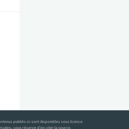
tenus publiés ici sont disponibles sous licence
iales, sous réserve d’en citer la source.