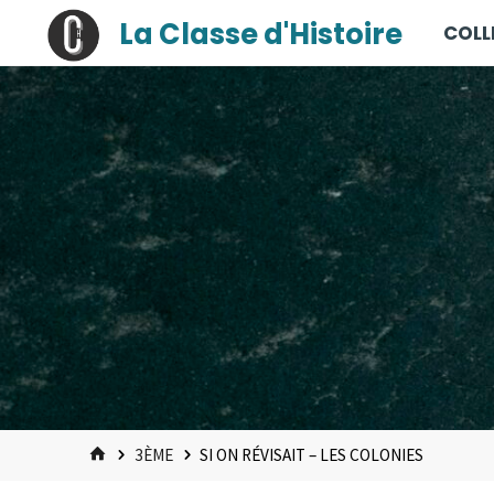
contenu
Skip
La Classe d'Histoire
COLL
principal
to
content
HOME
3ÈME
SI ON RÉVISAIT – LES COLONIES