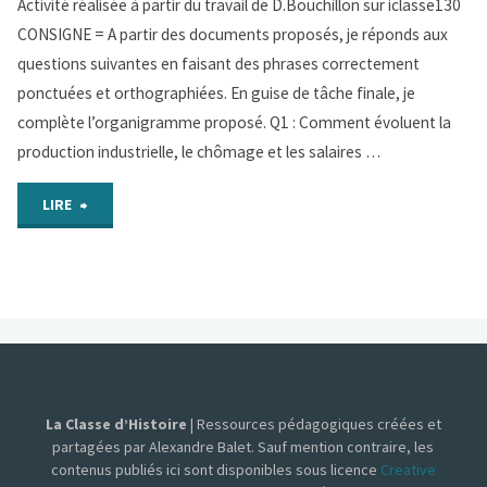
Activité réalisée à partir du travail de D.Bouchillon sur iclasse130
organigramme
CONSIGNE = A partir des documents proposés, je réponds aux
de
questions suivantes en faisant des phrases correctement
ponctuées et orthographiées. En guise de tâche finale, je
synthèse
complète l’organigramme proposé. Q1 : Comment évoluent la
sur
production industrielle, le chômage et les salaires …
le
"ACTIVITE
LIRE
chapitre"
2
:
DECRIRE
les
La Classe d’Histoire
| Ressources pédagogiques créées et
principaux
partagées par Alexandre Balet. Sauf mention contraire, les
contenus publiés ici sont disponibles sous licence
Creative
aspects