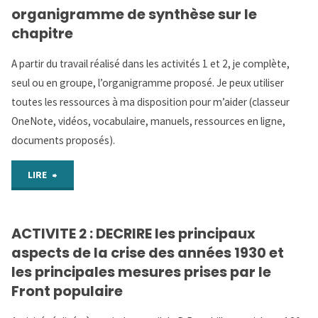
organigramme de synthèse sur le
:
chapitre
Organigramme
A partir du travail réalisé dans les activités 1 et 2, je complète,
seul ou en groupe, l’organigramme proposé. Je peux utiliser
de
toutes les ressources à ma disposition pour m’aider (classeur
synthèse
OneNote, vidéos, vocabulaire, manuels, ressources en ligne,
documents proposés).
sur
"APPRENDRE
le
LIRE
À
monde
ACTIVITE 2 : DECRIRE les principaux
APPRENDRE:
des
aspects de la crise des années 1930 et
Réaliser
cités
les principales mesures prises par le
Front populaire
un
grecques"