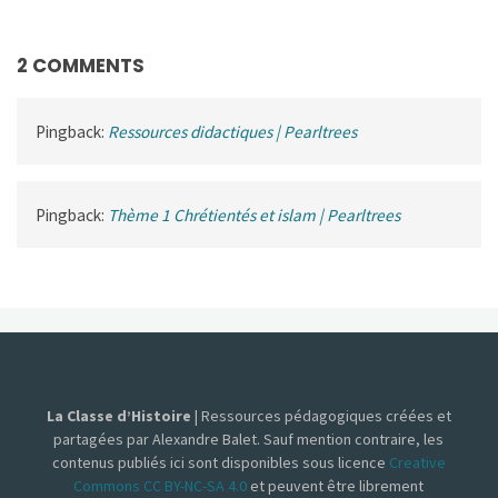
2 COMMENTS
Pingback:
Ressources didactiques | Pearltrees
Pingback:
Thème 1 Chrétientés et islam | Pearltrees
La Classe d’Histoire
| Ressources pédagogiques créées et
partagées par Alexandre Balet. Sauf mention contraire, les
contenus publiés ici sont disponibles sous licence
Creative
Commons CC BY-NC-SA 4.0
et peuvent être librement