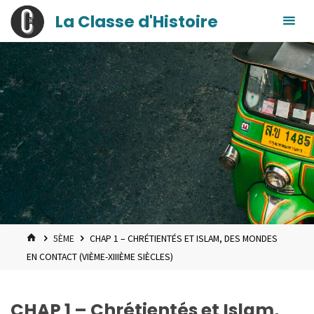
contenu
Skip
La Classe d'Histoire
principal
to
content
HOME
5ÈME
CHAP 1 – CHRÉTIENTÉS ET ISLAM, DES MONDES
EN CONTACT (VIÈME-XIIIÈME SIÈCLES)
CHAP 1 – Chrétientés et Islam,