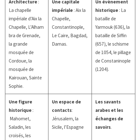
Architecture
:
Une
capitale
Un
évènement
La chapelle
impériale
: Aix la
historique
: La
impériale d’Aix la
Chapelle,
bataille de
Chapelle, L’Alham
Constantinople,
Yarmouk (636), la
bra de Grenade,
Le Caire, Bagdad,
bataille de Siffin
la grande
Damas.
(657), le schisme
mosquée de
de 1054, le pillage
Cordoue, la
de Constaninople
mosquée de
(1204).
Kairouan, Sainte
Sophie.
Une
figure
Un
espace de
Les savants
historique
:
contacts
:
arabes et les
Mahomet,
Jérusalem, la
échanges de
Saladin, les
Sicile, l’Espagne
savoirs
.
croisés, les