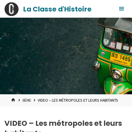
contenu
Skip
La Classe d'Histoire
principal
to
content
HOME
6ÈME
VIDEO – LES MÉTROPOLES ET LEURS HABITANTS
VIDEO – Les métropoles et leurs