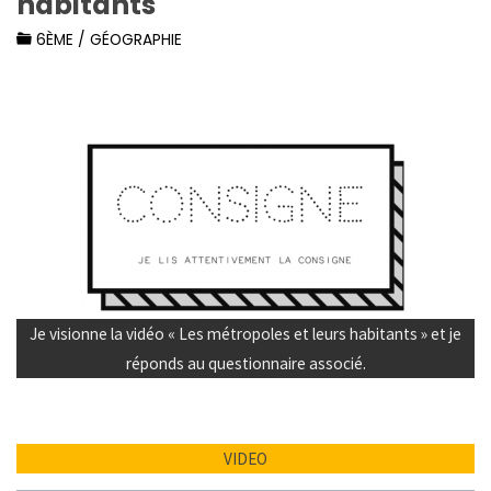
habitants
6ÈME
/
GÉOGRAPHIE
Je visionne la vidéo « Les métropoles et leurs habitants » et je
réponds au questionnaire associé.
VIDEO